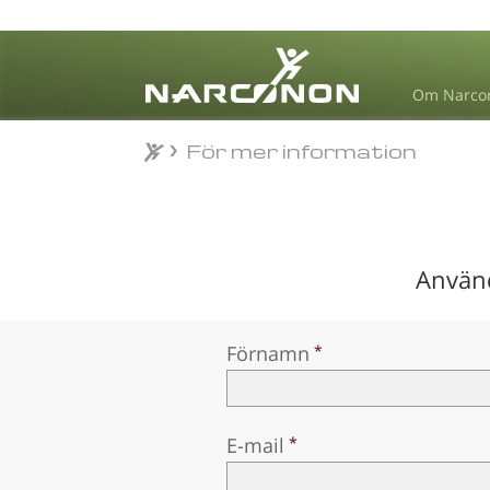
Om Narco
För mer information
För mer information
⨯
Använd
Förnamn
E-mail