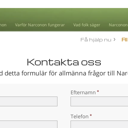
non
Varför Narconon fungerar
Vad folk säger
Narconon
Få hjälp nu
R
Kontakta oss
 detta formulär för allmänna frågor till Na
Efternamn
Telefon