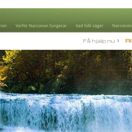
non
Varför Narconon fungerar
Vad folk säger
Narconon
Få hjälp nu
R