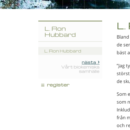
L.
L. Ron
Hubbard
Bland
de se
L. Ron Hubbard
bäst a
nästa
”Jag 
Vårt biokemiska
samhälle
störst
de sk
≡
register
Som et
som nu
Inklu
från 
och re