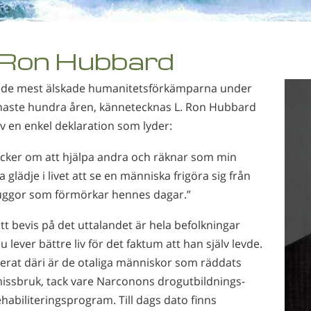
 Ron Hubbard
 de mest älskade humanitetsförkämparna under
naste hundra åren, kännetecknas L. Ron Hubbard
v en enkel deklaration som lyder:
tycker om att hjälpa andra och räknar som min
a glädje i livet att se en människa frigöra sig från
uggor som förmörkar hennes dagar.”
t bevis på det uttalandet är hela befolkningar
 lever bättre liv för det faktum att han själv levde.
derat däri är de otaliga människor som räddats
missbruk, tack vare Narconons drogutbildnings-
habiliteringsprogram. Till dags dato finns