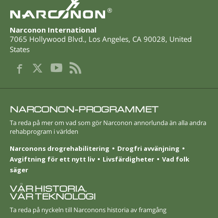
®
Narconon International
7065 Hollywood Blvd.
,
Los Angeles
,
CA
90028
,
United
States
NARCONON-PROGRAMMET
Ta reda på mer om vad som gör Narconon annorlunda än alla andra
rehabprogram i världen
Narconons drogrehabilitering
Drogfri avvänjning
Avgiftning för ett nytt liv
Livsfärdigheter
Vad folk
säger
VÅR HISTORIA.
VÅR TEKNOLOGI
Ta reda på nyckeln till Narconons historia av framgång