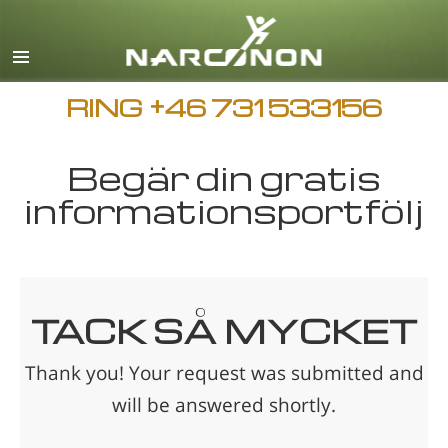
Svenska
English
Alla regioner/språk
RING
+46 731 533156
Begär din gratis
informationsportfölj
TACK SÅ MYCKET
Thank you! Your request was submitted and
will be answered shortly.