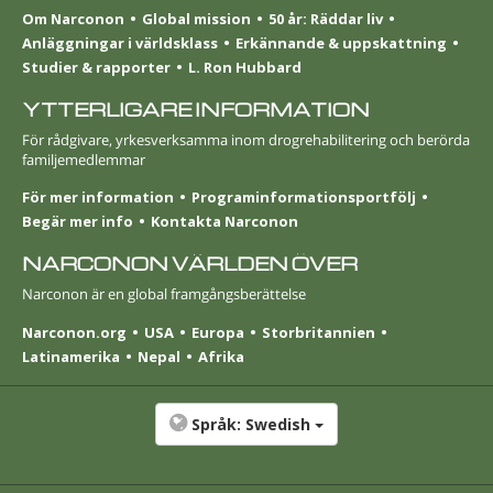
Om Narconon
Global mission
50 år: Räddar liv
Anläggningar i världsklass
Erkännande & uppskattning
Studier & rapporter
L. Ron Hubbard
YTTERLIGARE INFORMATION
För rådgivare, yrkesverksamma inom drogrehabilitering och berörda
familjemedlemmar
För mer information
Programinformationsportfölj
Begär mer info
Kontakta Narconon
NARCONON VÄRLDEN ÖVER
Narconon är en global framgångsberättelse
Narconon.org
USA
Europa
Stor­britannien
Latinamerika
Nepal
Afrika
Språk:
Swedish