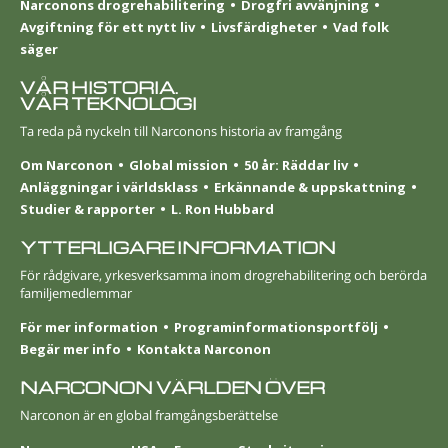
Narconons drogrehabilitering
Drogfri avvänjning
Avgiftning för ett nytt liv
Livsfärdigheter
Vad folk
säger
VÅR HISTORIA.
VÅR TEKNOLOGI
Ta reda på nyckeln till Narconons historia av framgång
Om Narconon
Global mission
50 år: Räddar liv
Anläggningar i världsklass
Erkännande & uppskattning
Studier & rapporter
L. Ron Hubbard
YTTERLIGARE INFORMATION
För rådgivare, yrkesverksamma inom drogrehabilitering och berörda
familjemedlemmar
För mer information
Programinformationsportfölj
Begär mer info
Kontakta Narconon
NARCONON VÄRLDEN ÖVER
Narconon är en global framgångsberättelse